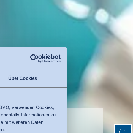
Über Cookies
 DSGVO, verwenden Cookies,
 ebenfalls Informationen zu
e mit weiteren Daten
Suche
Suche
en.