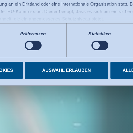
­tung von Me­di­z
ng an ein Drittland oder eine internationale Organisation statt. B
r EU-Kommission. Dieser besagt, dass es sich um ein sicheres
handelt, die ein angemessenes Schutzniveau bietet.
 USA gilt: Seit Juli 2023 existiert ein Angemessenheitsbeschlu
 die USA als ein Drittland mit einem der EU vergleichbaren Da
Präferenzen
Statistiken
s kann nunmehr als Grundlage für Datenübermittlungen an zerti
tzten US-Dienste haben die Zertifizierung im Rahmen des Data 
elnen Diensten.
igungen jederzeit widerrufen.
OKIES
AUSWAHL ERLAUBEN
ALL