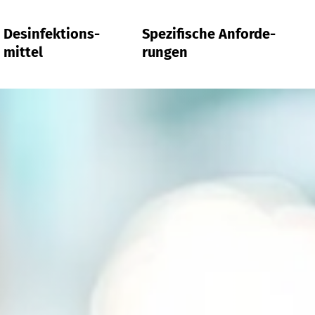
Desinfektions­
Spe­zi­fi­sche An­for­de­
mittel
run­gen
ish
Deutsch
中国
ish
Deutsch
Che­mi­sche Cha­rak­te­ri­sie­rung
Bio­lo­gi­sche Be­ur­tei­lung
Bio­kom­pa­ti­bi­li­tät von Atem­gas­we­gen
Pro­dukt­al­te­rung & La­ger­sta­bi­li­tät
Auf­be­rei­tung von Me­di­zin­pro­duk­ten
Flä­chen­des­in­fek­tion
In­stru­men­ten­­des­in­fek­tion
Wä­sche­des­in­fek­tion
In­di­vi­du­el­le Fra­ge­stel­lun­gen
OP-Tex­ti­lien
In­fek­tions­schutz­klei­dung
Kom­pres­sions­strüm­pfe
En­ca­sings und Bett­wa­ren für Al­ler­gi­ker
Or­tho­pä­di­sche Hilfs­mit­tel