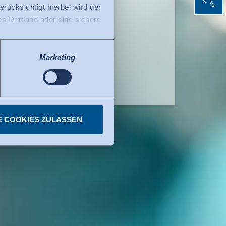
in­pro­
erücksichtigt hierbei wird der
 Drittland oder eine sichere
ss der EU-Kommission (Data
tenschutzniveau ausweist.
Marketing
fizierte Organisationen in
Privacy Framework. Details
E COOKIES ZULASSEN