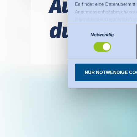
Auf­be­rei
Es findet eine Datenübermittlu
Angemessenheitsbeschluss de
internationale Organisation 
duk­ten
Für Datenübermittlung in die
Einwilligungsauswahl
Privacy Framework), welches
Notwendig
Der Angemessenheitsbeschlus
den USA dienen. Die eingese
dazu finden Sie bei den einz
Sie können erteilte Einwill
NUR NOTWENDIGE CO