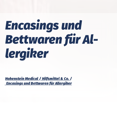
En­ca­sings und
Bett­wa­ren für Al­
ler­gi­ker
Hohenstein Medical
Hilfs­mit­tel & Co.
En­ca­sings und Bett­wa­ren für Al­ler­gi­ker
Matratzen-Encasings
sind nicht im GKV-