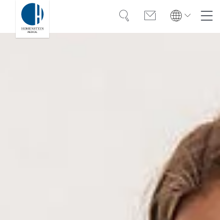
Suche
Kontakt
Global
Global
English
Deutsch
Bio­kom­pa­ti­bi­li­tät
English
Deutsch
Rein­heit
中国
Desinfektions­mittel
Spe­zi­fi­sche An­for­de­run­gen
Hilfs­mit­tel & Co.
Über Hohenstein
Hohenstein Academy